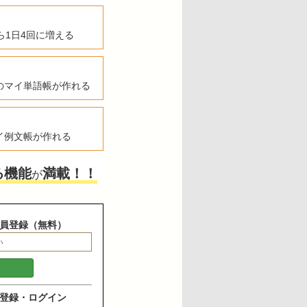
ら1日4回に増える
のマイ単語帳が作れる
イ例文帳が作れる
る機能
満載！！
が
員登録（無料）
登録・ログイン