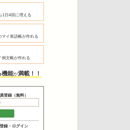
ら1日4回に増える
のマイ単語帳が作れる
イ例文帳が作れる
る機能
満載！！
が
員登録（無料）
登録・ログイン