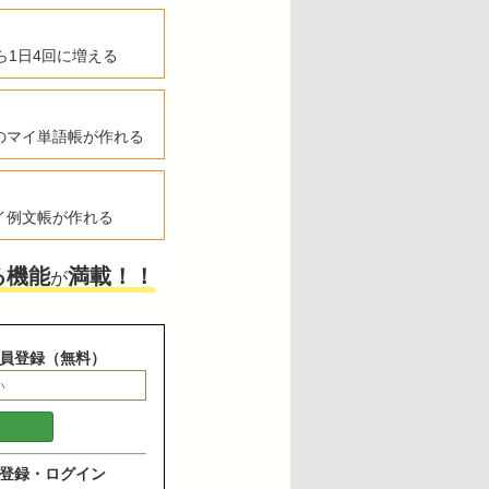
ら1日4回に増える
のマイ単語帳が作れる
イ例文帳が作れる
る機能
満載！！
が
員登録（無料）
登録・ログイン