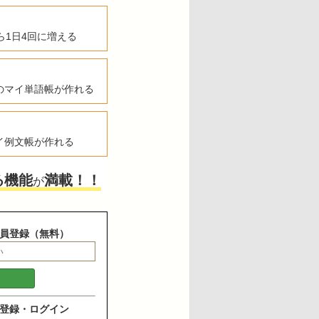
ら1日4回に増える
のマイ単語帳が作れる
イ例文帳が作れる
る機能
満載！！
が
員登録（無料）
登録・ログイン