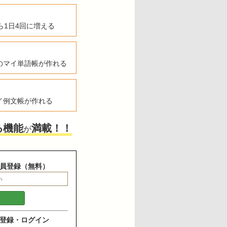
ら1日4回に増える
のマイ単語帳が作れる
イ例文帳が作れる
る機能
満載！！
が
員登録（無料）
登録・ログイン