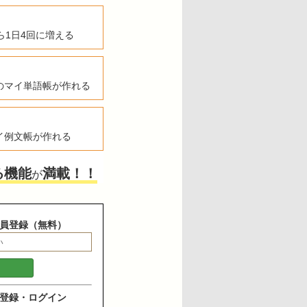
ら1日4回に増える
のマイ単語帳が作れる
イ例文帳が作れる
る機能
満載！！
が
員登録（無料）
登録・ログイン