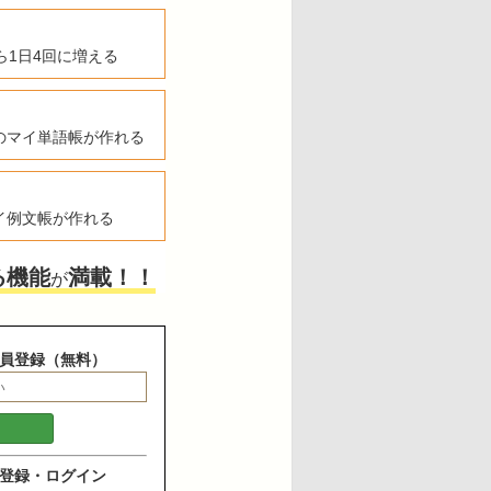
ら1日4回に増える
のマイ単語帳が作れる
イ例文帳が作れる
る機能
満載！！
が
員登録（無料）
登録・ログイン