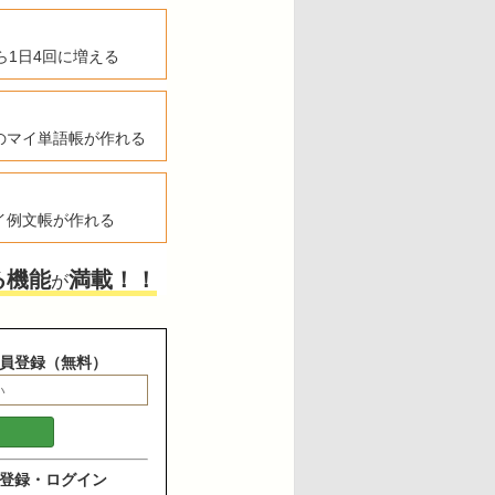
ら1日4回に増える
のマイ単語帳が作れる
イ例文帳が作れる
る機能
満載！！
が
員登録（無料）
登録・ログイン