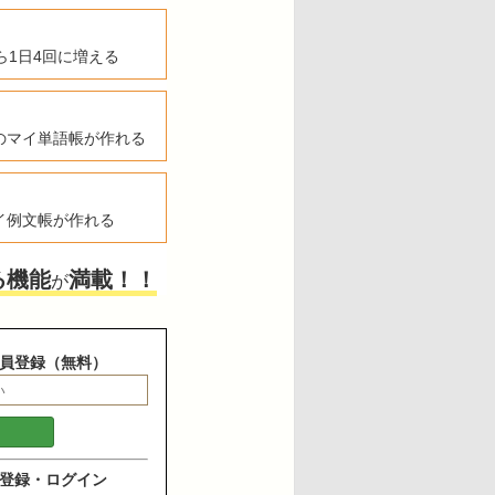
ら1日4回に増える
のマイ単語帳が作れる
イ例文帳が作れる
る機能
満載！！
が
員登録（無料）
登録・ログイン