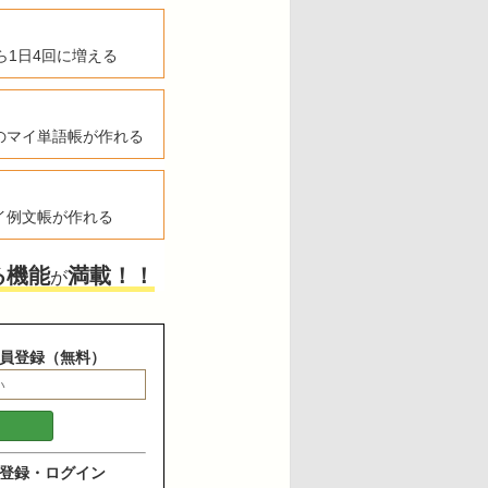
ら1日4回に増える
のマイ単語帳が作れる
イ例文帳が作れる
る機能
満載！！
が
員登録（無料）
登録・ログイン