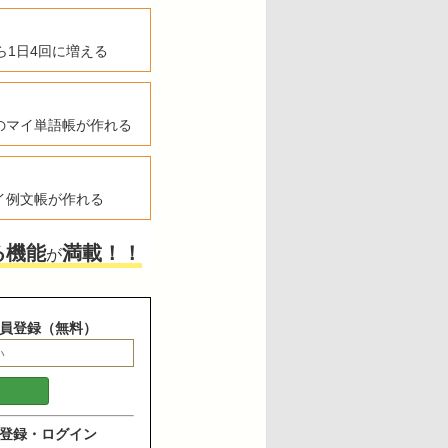
ら1日4回に増える
のマイ単語帳が作れる
イ例文帳が作れる
る機能
満載！！
が
員登録（無料）
登録・ログイン