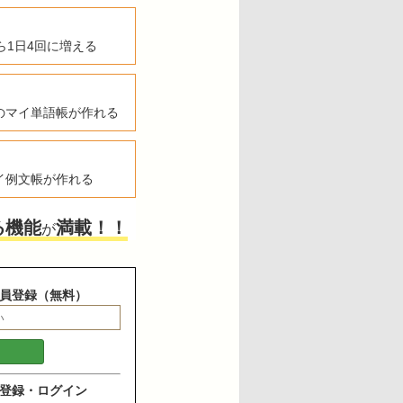
ら1日4回に増える
のマイ単語帳が作れる
イ例文帳が作れる
る機能
満載！！
が
員登録（無料）
登録・ログイン