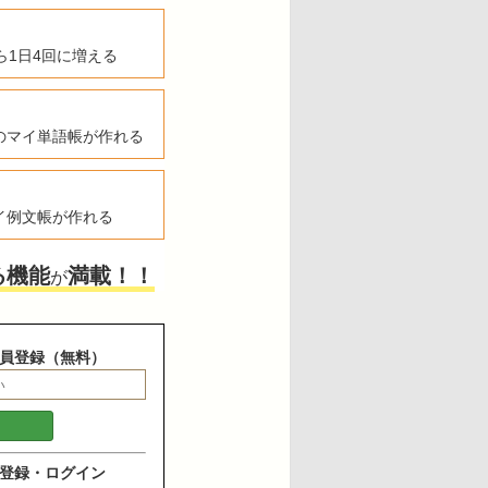
ら1日4回に増える
のマイ単語帳が作れる
イ例文帳が作れる
る機能
満載！！
が
員登録（無料）
登録・ログイン