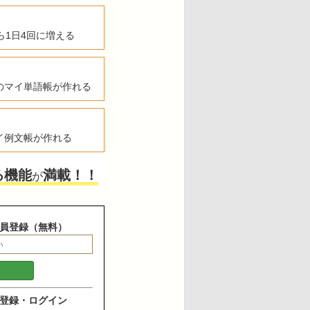
ら1日4回に増える
のマイ単語帳が作れる
イ例文帳が作れる
る機能
満載！！
が
員登録（無料）
登録・ログイン