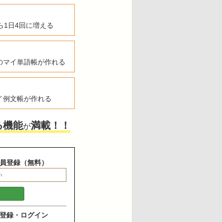
ら1日4回に増える
のマイ単語帳が作れる
イ例文帳が作れる
る機能
満載！！
が
員登録（無料）
登録・ログイン