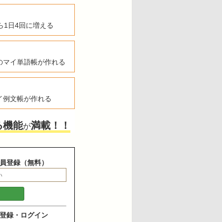
ら1日4回に増える
のマイ単語帳が作れる
イ例文帳が作れる
る機能
満載！！
が
員登録（無料）
登録・ログイン