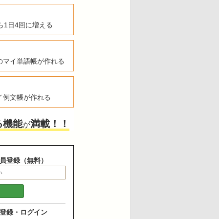
ら1日4回に増える
のマイ単語帳が作れる
イ例文帳が作れる
る機能
満載！！
が
員登録（無料）
登録・ログイン