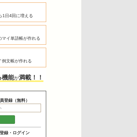
ら1日4回に増える
のマイ単語帳が作れる
イ例文帳が作れる
る機能
満載！！
が
員登録（無料）
登録・ログイン