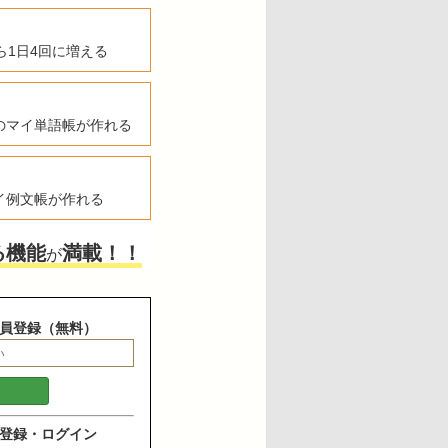
ら1日4回に増える
のマイ単語帳が作れる
イ例文帳が作れる
る機能
満載！！
が
員登録（無料）
登録・ログイン