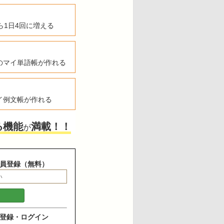
ら1日4回に増える
のマイ単語帳が作れる
イ例文帳が作れる
る機能
満載！！
が
員登録（無料）
登録・ログイン