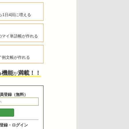
ら1日4回に増える
のマイ単語帳が作れる
イ例文帳が作れる
る機能
満載！！
が
員登録（無料）
登録・ログイン