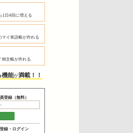
ら1日4回に増える
のマイ単語帳が作れる
イ例文帳が作れる
る機能
満載！！
が
員登録（無料）
登録・ログイン