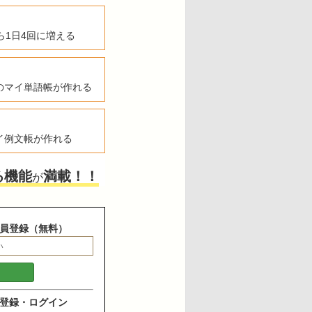
ら1日4回に増える
のマイ単語帳が作れる
イ例文帳が作れる
る機能
満載！！
が
員登録（無料）
登録・ログイン