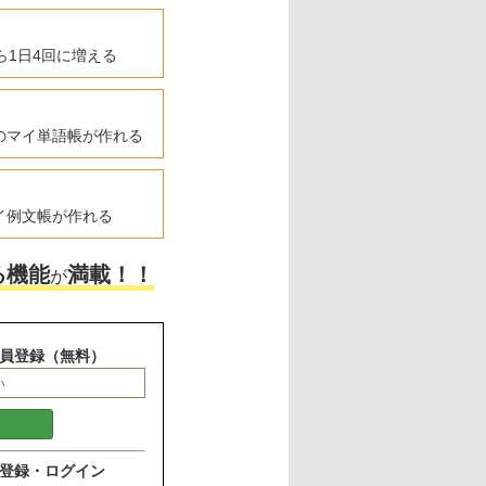
ら1日4回に増える
のマイ単語帳が作れる
イ例文帳が作れる
る機能
満載！！
が
員登録（無料）
登録・ログイン