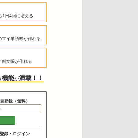
ら1日4回に増える
のマイ単語帳が作れる
イ例文帳が作れる
る機能
満載！！
が
員登録（無料）
登録・ログイン