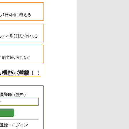
ら1日4回に増える
のマイ単語帳が作れる
イ例文帳が作れる
る機能
満載！！
が
員登録（無料）
登録・ログイン