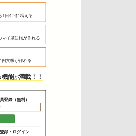
ら1日4回に増える
のマイ単語帳が作れる
イ例文帳が作れる
る機能
満載！！
が
員登録（無料）
登録・ログイン