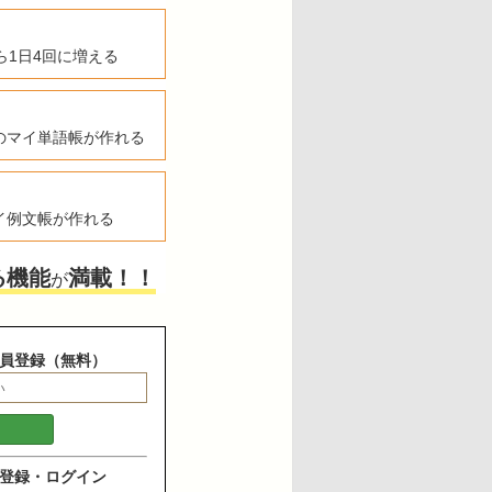
ら1日4回に増える
のマイ単語帳が作れる
イ例文帳が作れる
る機能
満載！！
が
員登録（無料）
登録・ログイン