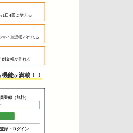
ら1日4回に増える
のマイ単語帳が作れる
イ例文帳が作れる
る機能
満載！！
が
員登録（無料）
登録・ログイン