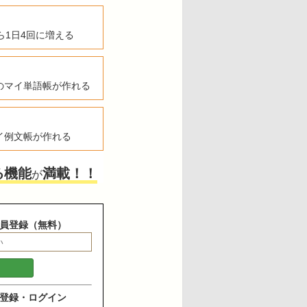
ら1日4回に増える
のマイ単語帳が作れる
イ例文帳が作れる
る機能
満載！！
が
員登録（無料）
登録・ログイン