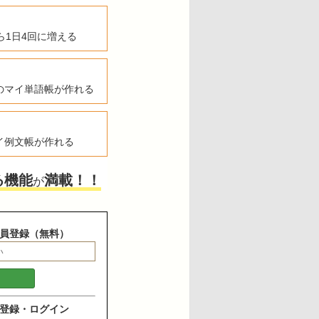
ら1日4回に増える
のマイ単語帳が作れる
イ例文帳が作れる
る機能
満載！！
が
員登録（無料）
登録・ログイン