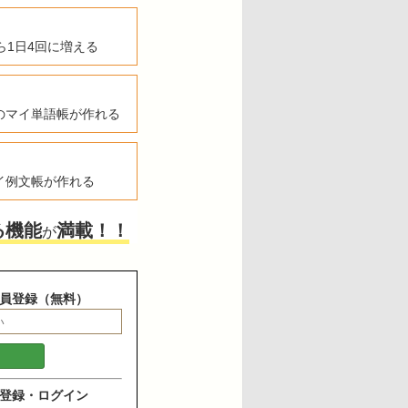
ら1日4回に増える
のマイ単語帳が作れる
イ例文帳が作れる
る機能
満載！！
が
員登録（無料）
登録・ログイン