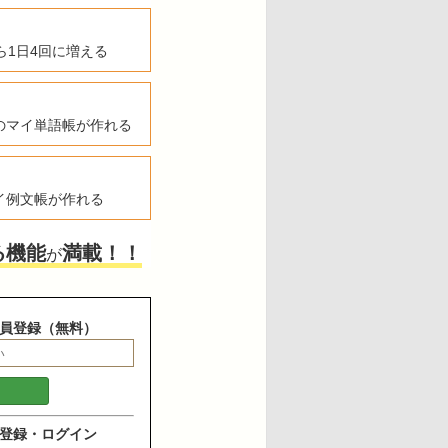
ら1日4回に増える
のマイ単語帳が作れる
イ例文帳が作れる
る機能
満載！！
が
員登録（無料）
登録・ログイン