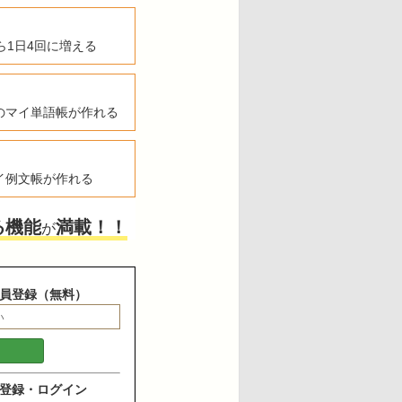
ら1日4回に増える
のマイ単語帳が作れる
イ例文帳が作れる
る機能
満載！！
が
員登録（無料）
登録・ログイン