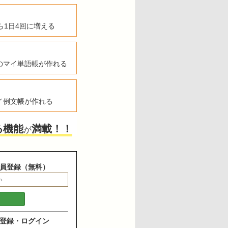
ら1日4回に増える
のマイ単語帳が作れる
イ例文帳が作れる
る機能
満載！！
が
員登録（無料）
登録・ログイン