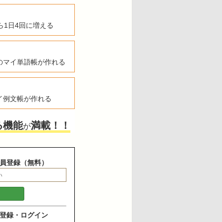
ら1日4回に増える
のマイ単語帳が作れる
イ例文帳が作れる
る機能
満載！！
が
員登録（無料）
登録・ログイン