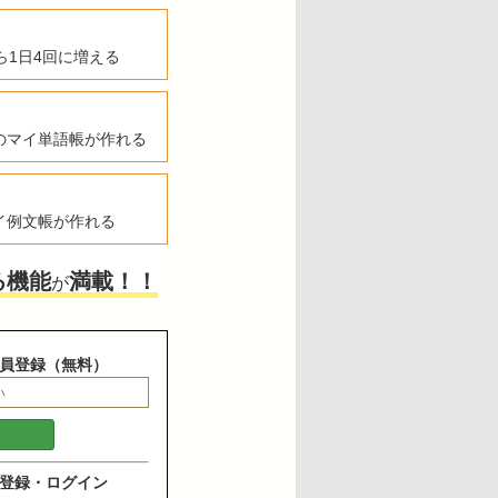
ら1日4回に増える
のマイ単語帳が作れる
イ例文帳が作れる
る機能
満載！！
が
員登録（無料）
登録・ログイン