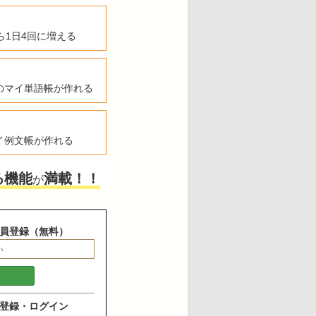
ら1日4回に増える
のマイ単語帳が作れる
イ例文帳が作れる
る機能
満載！！
が
員登録（無料）
登録・ログイン