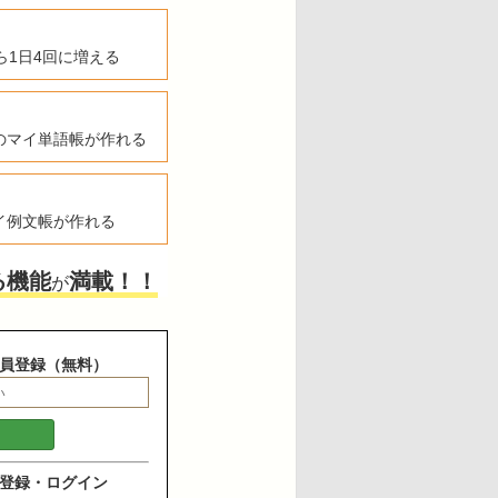
ら1日4回に増える
のマイ単語帳が作れる
イ例文帳が作れる
る機能
満載！！
が
員登録（無料）
登録・ログイン