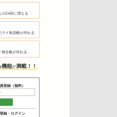
ら1日4回に増える
のマイ単語帳が作れる
イ例文帳が作れる
る機能
満載！！
が
員登録（無料）
登録・ログイン