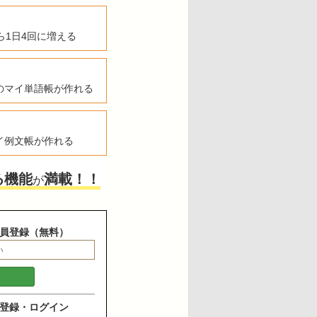
ら1日4回に増える
のマイ単語帳が作れる
イ例文帳が作れる
る機能
満載！！
が
員登録（無料）
登録・ログイン