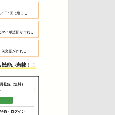
ら1日4回に増える
のマイ単語帳が作れる
イ例文帳が作れる
る機能
満載！！
が
員登録（無料）
登録・ログイン