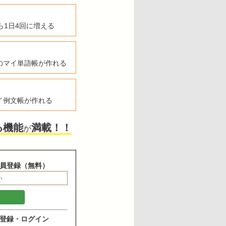
ら1日4回に増える
のマイ単語帳が作れる
イ例文帳が作れる
る機能
満載！！
が
員登録（無料）
登録・ログイン