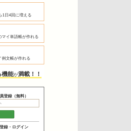
ら1日4回に増える
のマイ単語帳が作れる
イ例文帳が作れる
る機能
満載！！
が
員登録（無料）
登録・ログイン