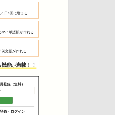
ら1日4回に増える
のマイ単語帳が作れる
イ例文帳が作れる
る機能
満載！！
が
員登録（無料）
登録・ログイン