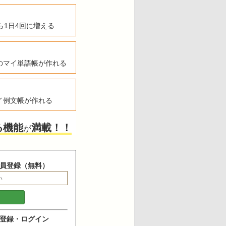
ら1日4回に増える
のマイ単語帳が作れる
イ例文帳が作れる
る機能
満載！！
が
員登録（無料）
登録・ログイン