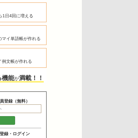
ら1日4回に増える
のマイ単語帳が作れる
イ例文帳が作れる
る機能
満載！！
が
員登録（無料）
登録・ログイン