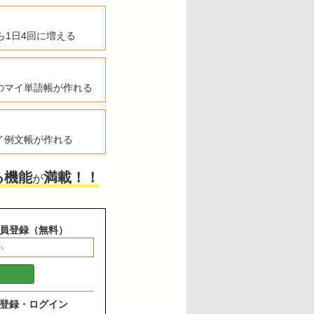
ら1日4回に増える
のマイ単語帳が作れる
イ例文帳が作れる
る機能
満載！！
が
員登録（無料）
登録・ログイン