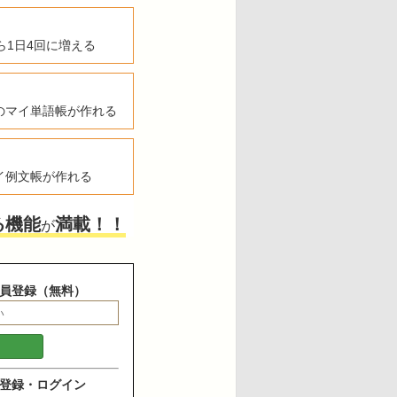
ら1日4回に増える
のマイ単語帳が作れる
イ例文帳が作れる
る機能
満載！！
が
員登録（無料）
登録・ログイン