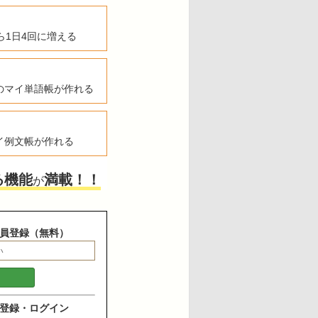
ら1日4回に増える
のマイ単語帳が作れる
イ例文帳が作れる
る機能
満載！！
が
員登録（無料）
登録・ログイン